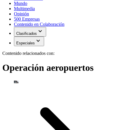
Mundo
Multimedia
Opinión
500 Empresas
Contenido en Colaboración
expand_more
Clasificados
expand_more
Especiales
Contenido relacionados con:
Operación aeropuertos