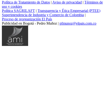
Política de Tratamiento de Datos
|
Aviso de privacidad
|
Términos de
uso y cookies
Política SAGRILAFT
|
Transparencia y Ética Empresarial (PTEE)
Superintendencia de Industria y Comercio de Colombia
|
Proceso de reorganización El País
Publicidad en Bogotá - Pedro Muñoz |
pfmunoz@elpais.com.co