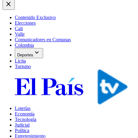
close
Contenido Exclusivo
Elecciones
Cali
Valle
Comunicadores en Comunas
Colombia
expand_more
Deportes
Licita
Turismo
Loterías
Economía
Tecnología
Judicial
Política
Entretenimiento