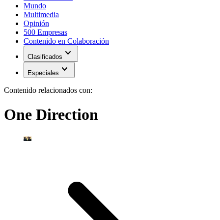
Mundo
Multimedia
Opinión
500 Empresas
Contenido en Colaboración
expand_more
Clasificados
expand_more
Especiales
Contenido relacionados con:
One Direction