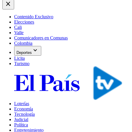
close
Contenido Exclusivo
Elecciones
Cali
Valle
Comunicadores en Comunas
Colombia
expand_more
Deportes
Licita
Turismo
Loterías
Economía
Tecnología
Judicial
Política
Entretenimiento