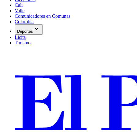
Cali
Valle
Comunicadores en Comunas
Colombia
expand_more
Deportes
Licita
Turismo