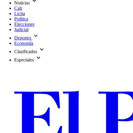
expand_more
Noticias
Cali
Licita
Política
Elecciones
Judicial
expand_more
Deportes
Economía
expand_more
Clasificados
expand_more
Especiales