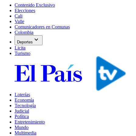
Contenido Exclusivo
Elecciones
Cali
Valle
Comunicadores en Comunas
Colombia
expand_more
Deportes
Licita
Turismo
Loterías
Economía
Tecnología
Judicial
Política
Entretenimiento
Mundo
Multimedia