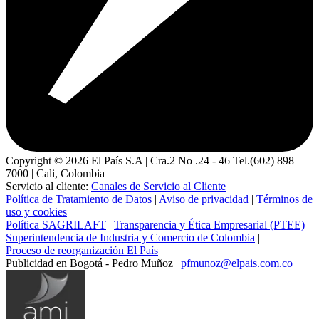
Copyright ©
2026
El País S.A | Cra.2 No .24 - 46 Tel.(602) 898
7000 | Cali, Colombia
Servicio al cliente:
Canales de Servicio al Cliente
Política de Tratamiento de Datos
|
Aviso de privacidad
|
Términos de
uso y cookies
Política SAGRILAFT
|
Transparencia y Ética Empresarial (PTEE)
Superintendencia de Industria y Comercio de Colombia
|
Proceso de reorganización El País
Publicidad en Bogotá - Pedro Muñoz |
pfmunoz@elpais.com.co