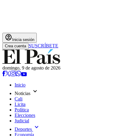
account_circle
Inicia sesión
SUSCRÍBETE
Crea cuenta
domingo, 9 de agosto de 2026
Inicio
expand_more
Noticias
Cali
Licita
Política
Elecciones
Judicial
expand_more
Deportes
Economía