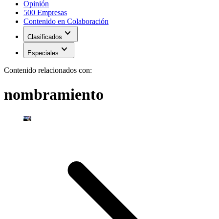
Opinión
500 Empresas
Contenido en Colaboración
expand_more
Clasificados
expand_more
Especiales
Contenido relacionados con:
nombramiento