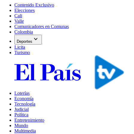
Contenido Exclusivo
Elecciones
Cali
Valle
Comunicadores en Comunas
Colombia
expand_more
Deportes
Licita
Turismo
Loterías
Economía
Tecnología
Judicial
Política
Entretenimiento
Mundo
Multimedia