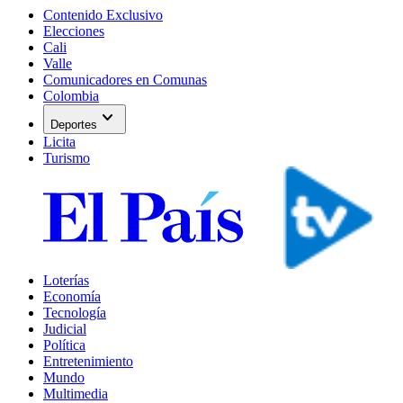
Contenido Exclusivo
Elecciones
Cali
Valle
Comunicadores en Comunas
Colombia
expand_more
Deportes
Licita
Turismo
Loterías
Economía
Tecnología
Judicial
Política
Entretenimiento
Mundo
Multimedia