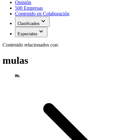
Opinión
500 Empresas
Contenido en Colaboración
expand_more
Clasificados
expand_more
Especiales
Contenido relacionados con:
mulas