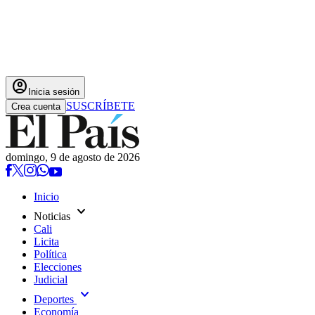
account_circle
Inicia sesión
SUSCRÍBETE
Crea cuenta
domingo, 9 de agosto de 2026
Inicio
expand_more
Noticias
Cali
Licita
Política
Elecciones
Judicial
expand_more
Deportes
Economía