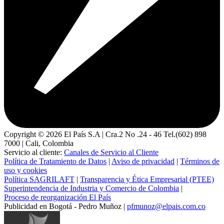
Copyright ©
2026
El País S.A | Cra.2 No .24 - 46 Tel.(602) 898
7000 | Cali, Colombia
Servicio al cliente:
Canales de Servicio al Cliente
Política de Tratamiento de Datos
|
Aviso de privacidad
|
Términos de
uso y cookies
Política SAGRILAFT
|
Transparencia y Ética Empresarial (PTEE)
Superintendencia de Industria y Comercio de Colombia
|
Proceso de reorganización El País
Publicidad en Bogotá - Pedro Muñoz |
pfmunoz@elpais.com.co