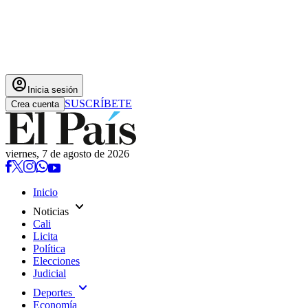
account_circle
Inicia sesión
SUSCRÍBETE
Crea cuenta
viernes, 7 de agosto de 2026
Inicio
expand_more
Noticias
Cali
Licita
Política
Elecciones
Judicial
expand_more
Deportes
Economía