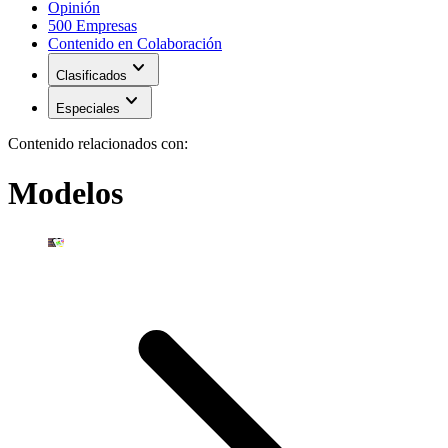
Opinión
500 Empresas
Contenido en Colaboración
expand_more
Clasificados
expand_more
Especiales
Contenido relacionados con:
Modelos