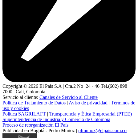
Copyright ©
2026
El País S.A | Cra.2 No .24 - 46 Tel.(602) 898
7000 | Cali, Colombia
Servicio al cliente:
Canales de Servicio al Cliente
Política de Tratamiento de Datos
|
Aviso de privacidad
|
Términos de
uso y cookies
Política SAGRILAFT
|
Transparencia y Ética Empresarial (PTEE)
Superintendencia de Industria y Comercio de Colombia
|
Proceso de reorganización El País
Publicidad en Bogotá - Pedro Muñoz |
pfmunoz@elpais.com.co