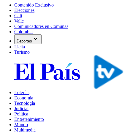
Contenido Exclusivo
Elecciones
Cali
Valle
Comunicadores en Comunas
Colombia
expand_more
Deportes
Licita
Turismo
Loterías
Economía
Tecnología
Judicial
Política
Entretenimiento
Mundo
Multimedia