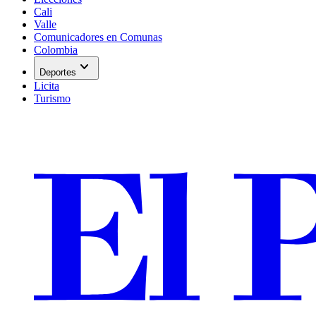
Cali
Valle
Comunicadores en Comunas
Colombia
expand_more
Deportes
Licita
Turismo