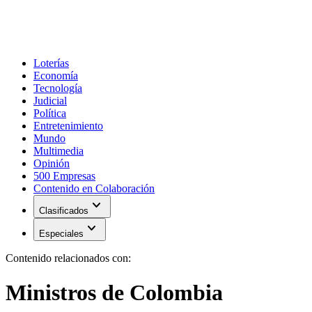
Loterías
Economía
Tecnología
Judicial
Política
Entretenimiento
Mundo
Multimedia
Opinión
500 Empresas
Contenido en Colaboración
expand_more
Clasificados
expand_more
Especiales
Contenido relacionados con:
Ministros de Colombia