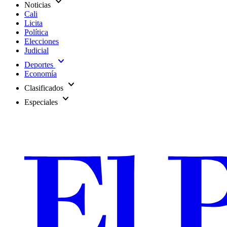
expand_more
Noticias
Cali
Licita
Política
Elecciones
Judicial
expand_more
Deportes
Economía
expand_more
Clasificados
expand_more
Especiales