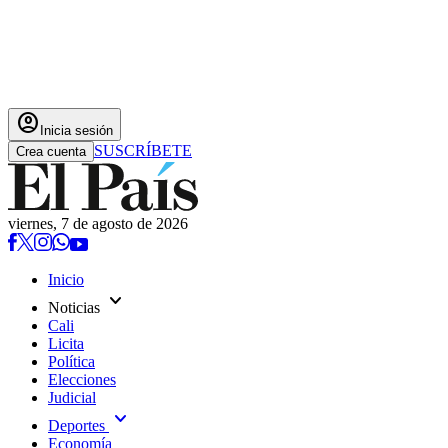
account_circle
Inicia sesión
SUSCRÍBETE
Crea cuenta
viernes, 7 de agosto de 2026
Inicio
expand_more
Noticias
Cali
Licita
Política
Elecciones
Judicial
expand_more
Deportes
Economía