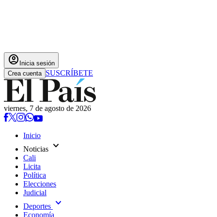
account_circle
Inicia sesión
SUSCRÍBETE
Crea cuenta
viernes, 7 de agosto de 2026
Inicio
expand_more
Noticias
Cali
Licita
Política
Elecciones
Judicial
expand_more
Deportes
Economía