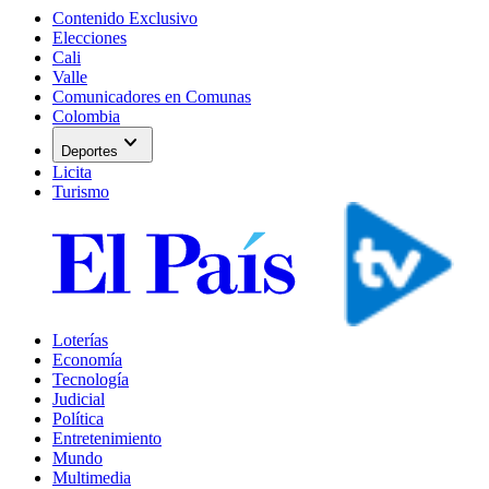
Contenido Exclusivo
Elecciones
Cali
Valle
Comunicadores en Comunas
Colombia
expand_more
Deportes
Licita
Turismo
Loterías
Economía
Tecnología
Judicial
Política
Entretenimiento
Mundo
Multimedia