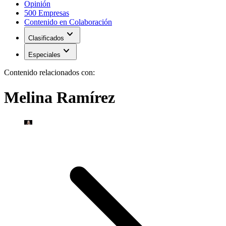
Opinión
500 Empresas
Contenido en Colaboración
expand_more
Clasificados
expand_more
Especiales
Contenido relacionados con:
Melina Ramírez