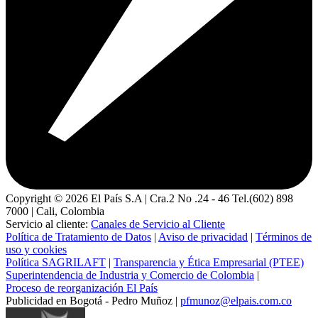
Copyright ©
2026
El País S.A | Cra.2 No .24 - 46 Tel.(602) 898
7000 | Cali, Colombia
Servicio al cliente:
Canales de Servicio al Cliente
Política de Tratamiento de Datos
|
Aviso de privacidad
|
Términos de
uso y cookies
Política SAGRILAFT
|
Transparencia y Ética Empresarial (PTEE)
Superintendencia de Industria y Comercio de Colombia
|
Proceso de reorganización El País
Publicidad en Bogotá - Pedro Muñoz |
pfmunoz@elpais.com.co