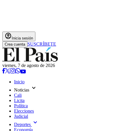
account_circle
Inicia sesión
SUSCRÍBETE
Crea cuenta
viernes, 7 de agosto de 2026
Inicio
expand_more
Noticias
Cali
Licita
Política
Elecciones
Judicial
expand_more
Deportes
Economía