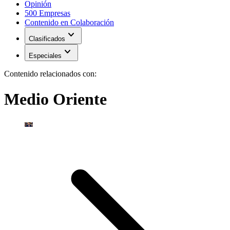
Opinión
500 Empresas
Contenido en Colaboración
expand_more
Clasificados
expand_more
Especiales
Contenido relacionados con:
Medio Oriente