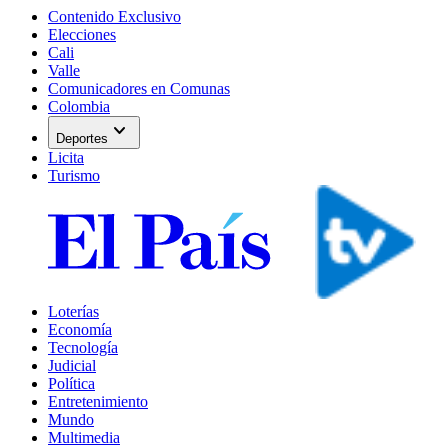
Contenido Exclusivo
Elecciones
Cali
Valle
Comunicadores en Comunas
Colombia
expand_more
Deportes
Licita
Turismo
Loterías
Economía
Tecnología
Judicial
Política
Entretenimiento
Mundo
Multimedia