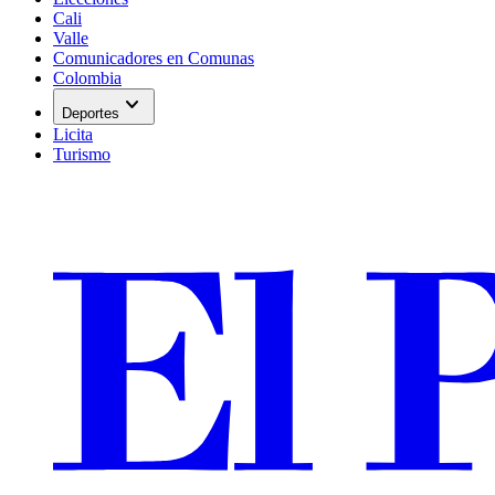
Cali
Valle
Comunicadores en Comunas
Colombia
expand_more
Deportes
Licita
Turismo