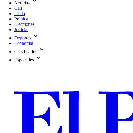
expand_more
Noticias
Cali
Licita
Política
Elecciones
Judicial
expand_more
Deportes
Economía
expand_more
Clasificados
expand_more
Especiales