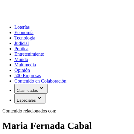
Loterías
Economía
Tecnología
Judicial
Política
Entretenimiento
Mundo
Multimedia
Opinión
500 Empresas
Contenido en Colaboración
expand_more
Clasificados
expand_more
Especiales
Contenido relacionados con:
Maria Fernada Cabal