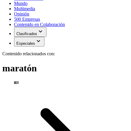
Mundo
Multimedia
Opinión
500 Empresas
Contenido en Colaboración
expand_more
Clasificados
expand_more
Especiales
Contenido relacionados con:
maratón