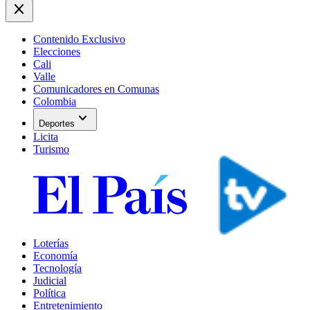
close
Contenido Exclusivo
Elecciones
Cali
Valle
Comunicadores en Comunas
Colombia
expand_more
Deportes
Licita
Turismo
Loterías
Economía
Tecnología
Judicial
Política
Entretenimiento