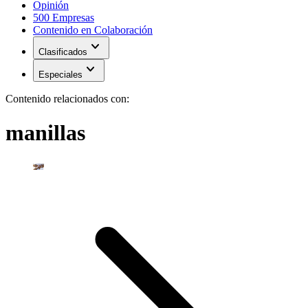
Opinión
500 Empresas
Contenido en Colaboración
expand_more
Clasificados
expand_more
Especiales
Contenido relacionados con:
manillas