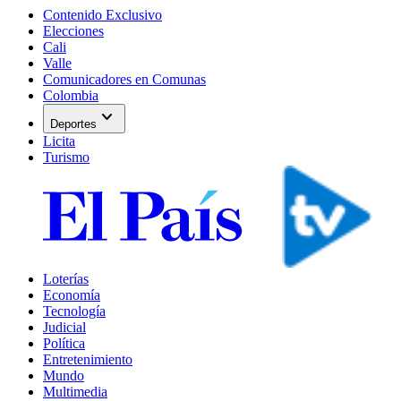
Contenido Exclusivo
Elecciones
Cali
Valle
Comunicadores en Comunas
Colombia
expand_more
Deportes
Licita
Turismo
Loterías
Economía
Tecnología
Judicial
Política
Entretenimiento
Mundo
Multimedia