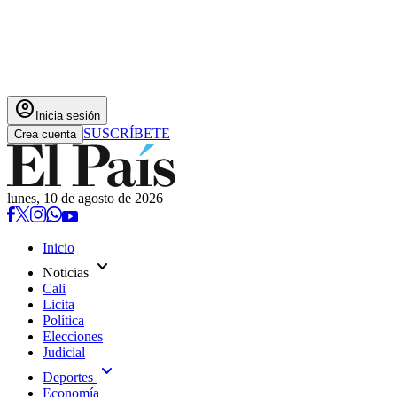
account_circle
Inicia sesión
SUSCRÍBETE
Crea cuenta
lunes, 10 de agosto de 2026
Inicio
expand_more
Noticias
Cali
Licita
Política
Elecciones
Judicial
expand_more
Deportes
Economía