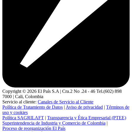
Copyright ©
2026
El País S.A | Cra.2 No .24 - 46 Tel.(602) 898
7000 | Cali, Colombia
Servicio al cliente:
Canales de Servicio al Cliente
Política de Tratamiento de Datos
|
Aviso de privacidad
|
Términos de
uso y cookies
Política SAGRILAFT
|
Transparencia y Ética Empresarial (PTEE)
Superintendencia de Industria y Comercio de Colombia
|
Proceso de reorganización El País