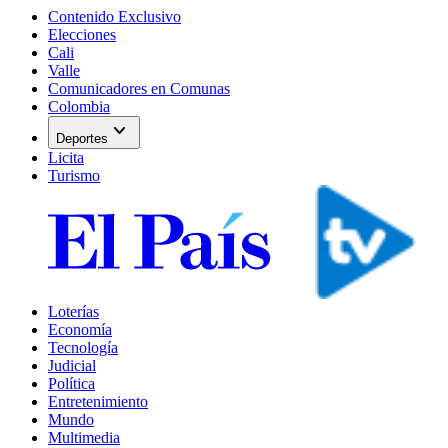
Contenido Exclusivo
Elecciones
Cali
Valle
Comunicadores en Comunas
Colombia
expand_more
Deportes
Licita
Turismo
Loterías
Economía
Tecnología
Judicial
Política
Entretenimiento
Mundo
Multimedia