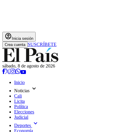
account_circle
Inicia sesión
SUSCRÍBETE
Crea cuenta
sábado, 8 de agosto de 2026
Inicio
expand_more
Noticias
Cali
Licita
Política
Elecciones
Judicial
expand_more
Deportes
Economía