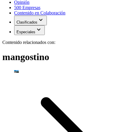
Opinión
500 Empresas
Contenido en Colaboración
expand_more
Clasificados
expand_more
Especiales
Contenido relacionados con:
mangostino