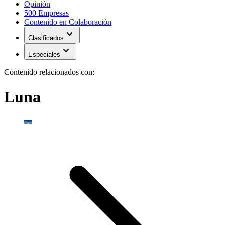
Opinión
500 Empresas
Contenido en Colaboración
expand_more
Clasificados
expand_more
Especiales
Contenido relacionados con:
Luna