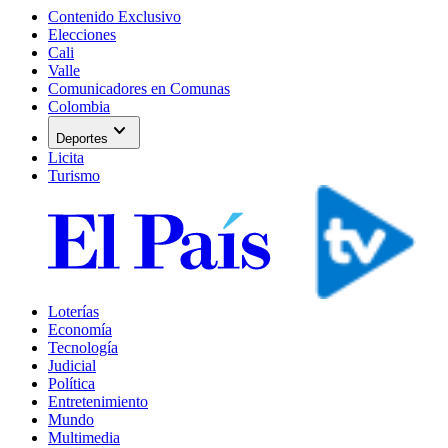
Contenido Exclusivo
Elecciones
Cali
Valle
Comunicadores en Comunas
Colombia
expand_more
Deportes
Licita
Turismo
Loterías
Economía
Tecnología
Judicial
Política
Entretenimiento
Mundo
Multimedia