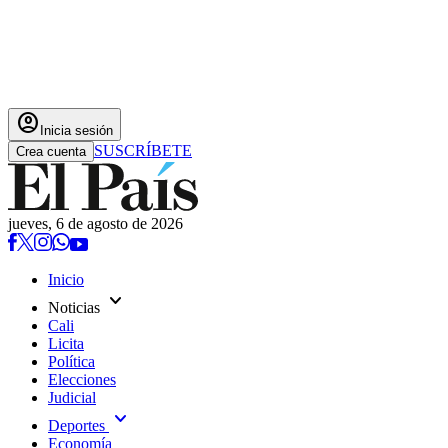
account_circle
Inicia sesión
SUSCRÍBETE
Crea cuenta
jueves, 6 de agosto de 2026
Inicio
expand_more
Noticias
Cali
Licita
Política
Elecciones
Judicial
expand_more
Deportes
Economía