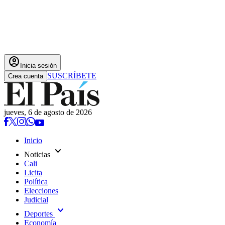
account_circle
Inicia sesión
SUSCRÍBETE
Crea cuenta
jueves, 6 de agosto de 2026
Inicio
expand_more
Noticias
Cali
Licita
Política
Elecciones
Judicial
expand_more
Deportes
Economía