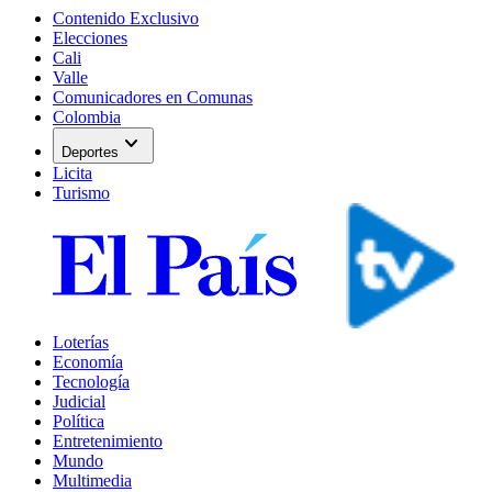
Contenido Exclusivo
Elecciones
Cali
Valle
Comunicadores en Comunas
Colombia
expand_more
Deportes
Licita
Turismo
Loterías
Economía
Tecnología
Judicial
Política
Entretenimiento
Mundo
Multimedia