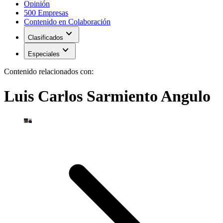
Opinión
500 Empresas
Contenido en Colaboración
expand_more
Clasificados
expand_more
Especiales
Contenido relacionados con:
Luis Carlos Sarmiento Angulo