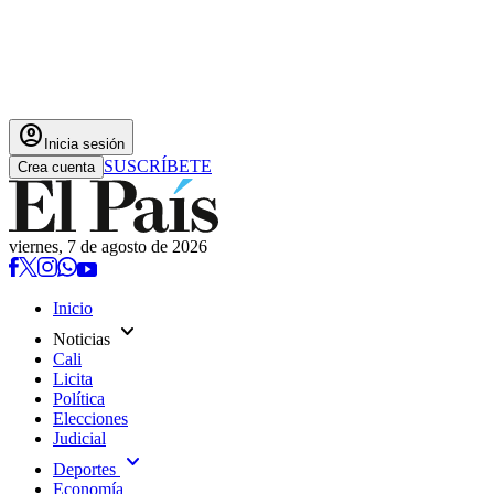
account_circle
Inicia sesión
SUSCRÍBETE
Crea cuenta
viernes, 7 de agosto de 2026
Inicio
expand_more
Noticias
Cali
Licita
Política
Elecciones
Judicial
expand_more
Deportes
Economía