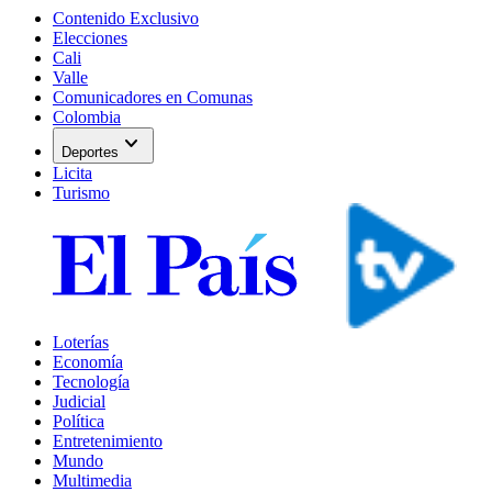
Contenido Exclusivo
Elecciones
Cali
Valle
Comunicadores en Comunas
Colombia
expand_more
Deportes
Licita
Turismo
Loterías
Economía
Tecnología
Judicial
Política
Entretenimiento
Mundo
Multimedia