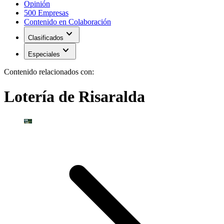
Opinión
500 Empresas
Contenido en Colaboración
expand_more
Clasificados
expand_more
Especiales
Contenido relacionados con:
Lotería de Risaralda