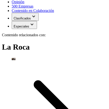
Opinión
500 Empresas
Contenido en Colaboración
expand_more
Clasificados
expand_more
Especiales
Contenido relacionados con:
La Roca