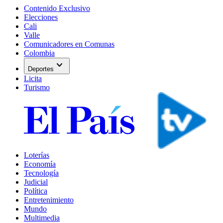
Contenido Exclusivo
Elecciones
Cali
Valle
Comunicadores en Comunas
Colombia
expand_more
Deportes
Licita
Turismo
Loterías
Economía
Tecnología
Judicial
Política
Entretenimiento
Mundo
Multimedia