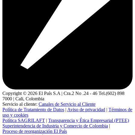
Copyright ©
2026
El País S.A | Cra.2 No .24 - 46 Tel.(602) 898
7000 | Cali, Colombia
Servicio al cliente:
Canales de Servicio al Cliente
Política de Tratamiento de Datos
|
Aviso de privacidad
|
Términos de
uso y cookies
Política SAGRILAFT
|
Transparencia y Ética Empresarial (PTEE)
Superintendencia de Industria y Comercio de Colombia
|
Proceso de reorganización El País