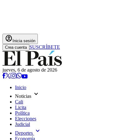
account_circle
Inicia sesión
SUSCRÍBETE
Crea cuenta
jueves, 6 de agosto de 2026
Inicio
expand_more
Noticias
Cali
Licita
Política
Elecciones
Judicial
expand_more
Deportes
Economía