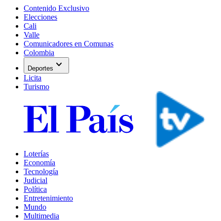
Contenido Exclusivo
Elecciones
Cali
Valle
Comunicadores en Comunas
Colombia
expand_more
Deportes
Licita
Turismo
Loterías
Economía
Tecnología
Judicial
Política
Entretenimiento
Mundo
Multimedia