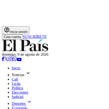
account_circle
Inicia sesión
SUSCRÍBETE
Crea cuenta
domingo, 9 de agosto de 2026
Inicio
expand_more
Noticias
Cali
Licita
Política
Elecciones
Judicial
expand_more
Deportes
Economía