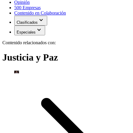
Opinión
500 Empresas
Contenido en Colaboración
expand_more
Clasificados
expand_more
Especiales
Contenido relacionados con:
Justicia y Paz