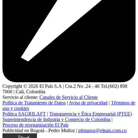
Copyright ©
2026
El País S.A | Cra.2 No .24 - 46 Tel.(602) 898
7000 | Cali, Colombia
Servicio al cliente:
Canales de Servicio al Cliente
Política de Tratamiento de Datos
|
Aviso de privacidad
|
Términos de
uso y cookies
Política SAGRILAFT
|
Transparencia y Ética Empresarial (PTEE)
Superintendencia de Industria y Comercio de Colombia
|
Proceso de reorganización El País
Publicidad en Bogotá - Pedro Muñoz |
pfmunoz@elpais.com.co