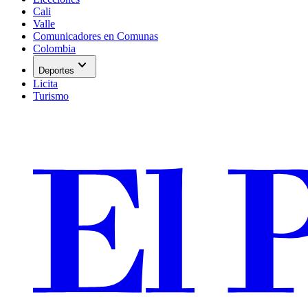
Cali
Valle
Comunicadores en Comunas
Colombia
expand_more
Deportes
Licita
Turismo