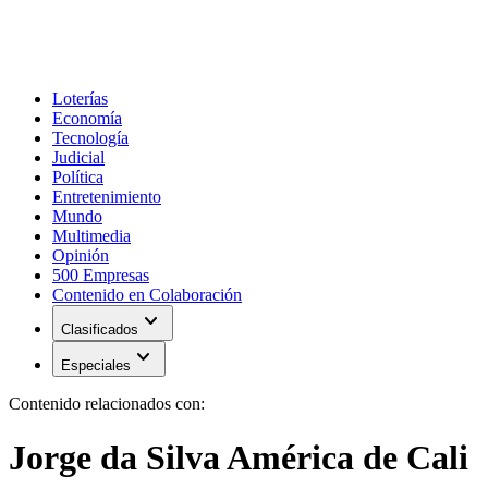
Loterías
Economía
Tecnología
Judicial
Política
Entretenimiento
Mundo
Multimedia
Opinión
500 Empresas
Contenido en Colaboración
expand_more
Clasificados
expand_more
Especiales
Contenido relacionados con:
Jorge da Silva América de Cali