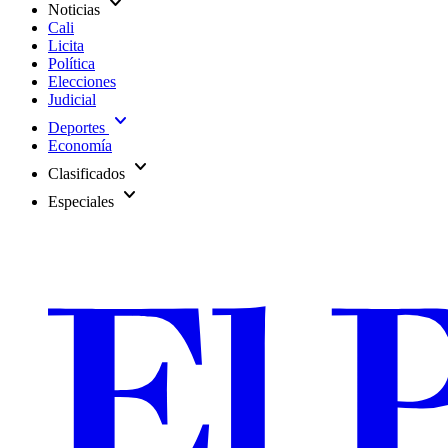
expand_more
Noticias
Cali
Licita
Política
Elecciones
Judicial
expand_more
Deportes
Economía
expand_more
Clasificados
expand_more
Especiales