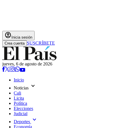
account_circle
Inicia sesión
SUSCRÍBETE
Crea cuenta
jueves, 6 de agosto de 2026
Inicio
expand_more
Noticias
Cali
Licita
Política
Elecciones
Judicial
expand_more
Deportes
Economía