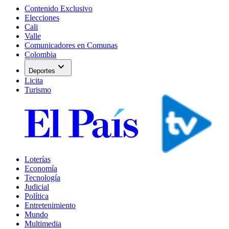
Contenido Exclusivo
Elecciones
Cali
Valle
Comunicadores en Comunas
Colombia
expand_more
Deportes
Licita
Turismo
Loterías
Economía
Tecnología
Judicial
Política
Entretenimiento
Mundo
Multimedia