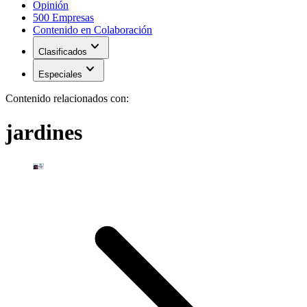
Opinión
500 Empresas
Contenido en Colaboración
expand_more
Clasificados
expand_more
Especiales
Contenido relacionados con:
jardines