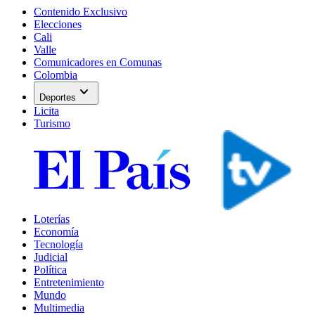
Contenido Exclusivo
Elecciones
Cali
Valle
Comunicadores en Comunas
Colombia
expand_more
Deportes
Licita
Turismo
Loterías
Economía
Tecnología
Judicial
Política
Entretenimiento
Mundo
Multimedia