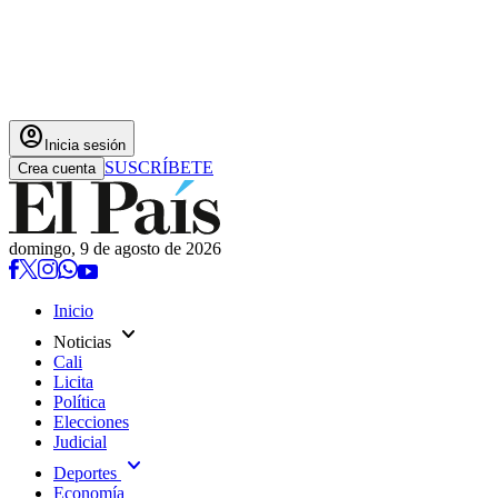
account_circle
Inicia sesión
SUSCRÍBETE
Crea cuenta
domingo, 9 de agosto de 2026
Inicio
expand_more
Noticias
Cali
Licita
Política
Elecciones
Judicial
expand_more
Deportes
Economía