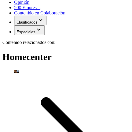
Opinión
500 Empresas
Contenido en Colaboración
expand_more
Clasificados
expand_more
Especiales
Contenido relacionados con:
Homecenter