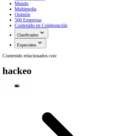
Mundo
Multimedia
Opinión
500 Empresas
Contenido en Colaboración
expand_more
Clasificados
expand_more
Especiales
Contenido relacionados con:
hackeo