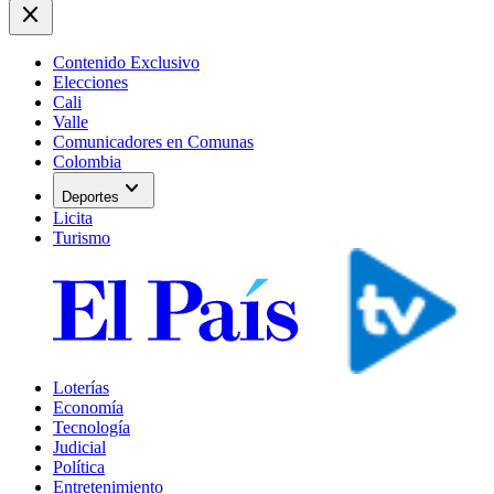
close
Contenido Exclusivo
Elecciones
Cali
Valle
Comunicadores en Comunas
Colombia
expand_more
Deportes
Licita
Turismo
Loterías
Economía
Tecnología
Judicial
Política
Entretenimiento