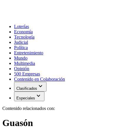
Loterías
Economía
Tecnología
Judicial
Política
Entretenimiento
Mundo
Multimedia
Opinión
500 Empresas
Contenido en Colaboración
expand_more
Clasificados
expand_more
Especiales
Contenido relacionados con:
Guasón