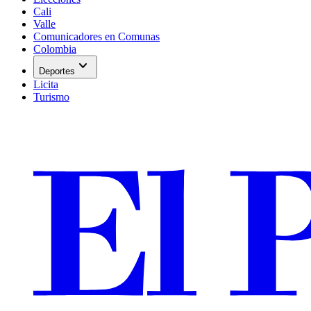
Cali
Valle
Comunicadores en Comunas
Colombia
expand_more
Deportes
Licita
Turismo