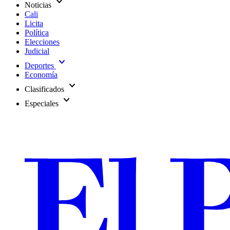
expand_more
Noticias
Cali
Licita
Política
Elecciones
Judicial
expand_more
Deportes
Economía
expand_more
Clasificados
expand_more
Especiales