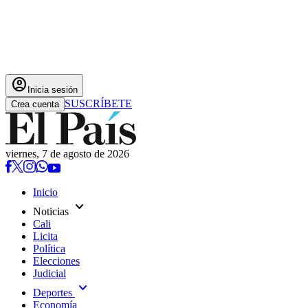
account_circle
Inicia sesión
SUSCRÍBETE
Crea cuenta
viernes, 7 de agosto de 2026
Inicio
expand_more
Noticias
Cali
Licita
Política
Elecciones
Judicial
expand_more
Deportes
Economía