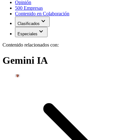
Opinión
500 Empresas
Contenido en Colaboración
expand_more
Clasificados
expand_more
Especiales
Contenido relacionados con:
Gemini IA