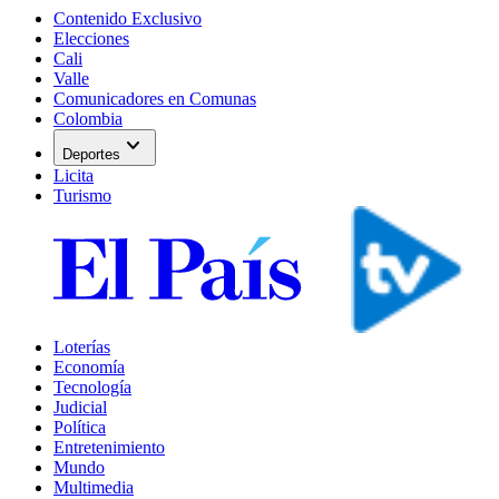
Contenido Exclusivo
Elecciones
Cali
Valle
Comunicadores en Comunas
Colombia
expand_more
Deportes
Licita
Turismo
Loterías
Economía
Tecnología
Judicial
Política
Entretenimiento
Mundo
Multimedia