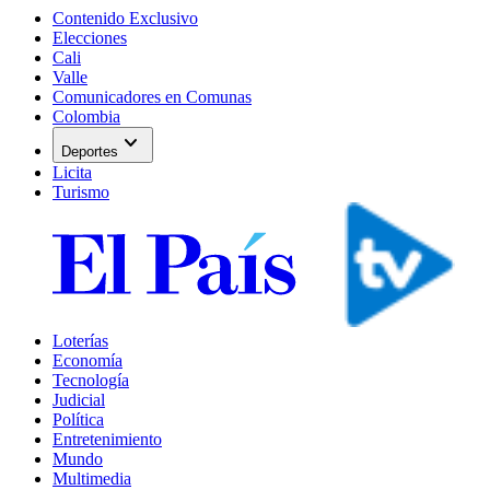
Contenido Exclusivo
Elecciones
Cali
Valle
Comunicadores en Comunas
Colombia
expand_more
Deportes
Licita
Turismo
Loterías
Economía
Tecnología
Judicial
Política
Entretenimiento
Mundo
Multimedia