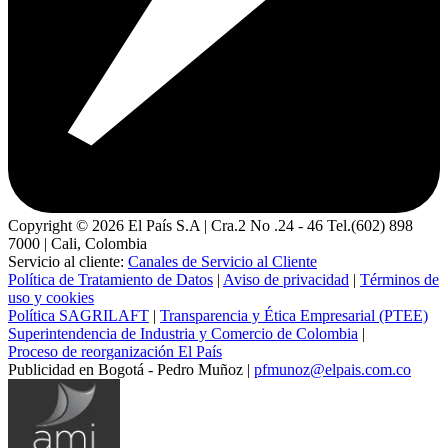
Copyright ©
2026
El País S.A | Cra.2 No .24 - 46 Tel.(602) 898
7000 | Cali, Colombia
Servicio al cliente:
Canales de Servicio al Cliente
Política de Tratamiento de Datos
|
Aviso de privacidad
|
Términos de
uso y cookies
Política SAGRILAFT
|
Transparencia y Ética Empresarial (PTEE)
Superintendencia de Industria y Comercio de Colombia
|
Proceso de reorganización El País
Publicidad en Bogotá - Pedro Muñoz |
pfmunoz@elpais.com.co