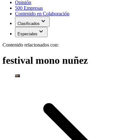
Opinión
500 Empresas
Contenido en Colaboración
expand_more
Clasificados
expand_more
Especiales
Contenido relacionados con:
festival mono nuñez