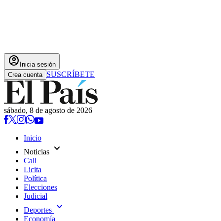
account_circle
Inicia sesión
SUSCRÍBETE
Crea cuenta
sábado, 8 de agosto de 2026
Inicio
expand_more
Noticias
Cali
Licita
Política
Elecciones
Judicial
expand_more
Deportes
Economía