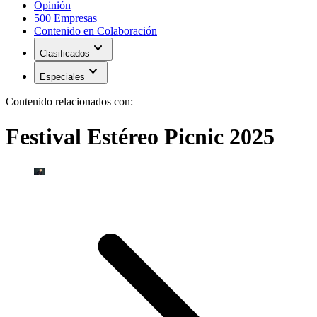
Opinión
500 Empresas
Contenido en Colaboración
expand_more
Clasificados
expand_more
Especiales
Contenido relacionados con:
Festival Estéreo Picnic 2025