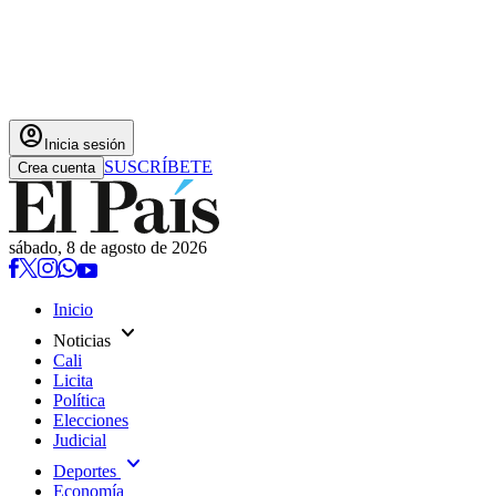
account_circle
Inicia sesión
SUSCRÍBETE
Crea cuenta
sábado, 8 de agosto de 2026
Inicio
expand_more
Noticias
Cali
Licita
Política
Elecciones
Judicial
expand_more
Deportes
Economía