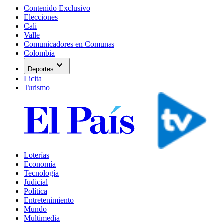
Contenido Exclusivo
Elecciones
Cali
Valle
Comunicadores en Comunas
Colombia
expand_more
Deportes
Licita
Turismo
Loterías
Economía
Tecnología
Judicial
Política
Entretenimiento
Mundo
Multimedia