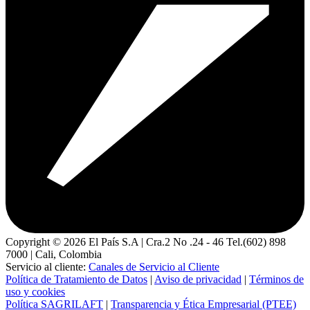
Copyright ©
2026
El País S.A | Cra.2 No .24 - 46 Tel.(602) 898
7000 | Cali, Colombia
Servicio al cliente:
Canales de Servicio al Cliente
Política de Tratamiento de Datos
|
Aviso de privacidad
|
Términos de
uso y cookies
Política SAGRILAFT
|
Transparencia y Ética Empresarial (PTEE)