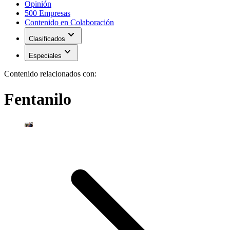
Opinión
500 Empresas
Contenido en Colaboración
expand_more
Clasificados
expand_more
Especiales
Contenido relacionados con:
Fentanilo