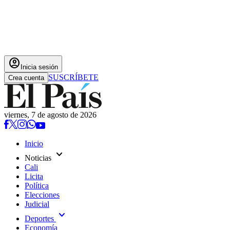
account_circle
Inicia sesión
SUSCRÍBETE
Crea cuenta
viernes, 7 de agosto de 2026
Inicio
expand_more
Noticias
Cali
Licita
Política
Elecciones
Judicial
expand_more
Deportes
Economía