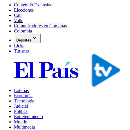
Contenido Exclusivo
Elecciones
Cali
Valle
Comunicadores en Comunas
Colombia
expand_more
Deportes
Licita
Turismo
Loterías
Economía
Tecnología
Judicial
Política
Entretenimiento
Mundo
Multimedia