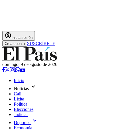
account_circle
Inicia sesión
SUSCRÍBETE
Crea cuenta
domingo, 9 de agosto de 2026
Inicio
expand_more
Noticias
Cali
Licita
Política
Elecciones
Judicial
expand_more
Deportes
Economía