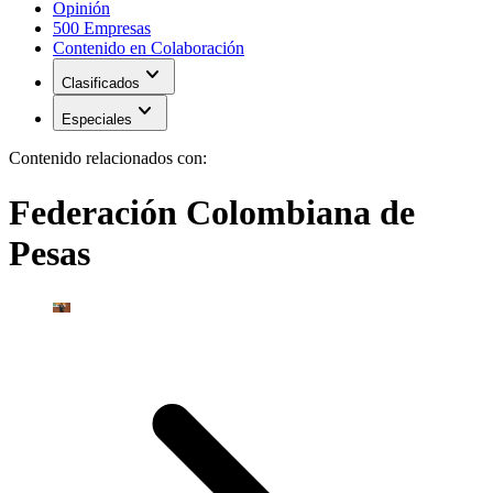
Opinión
500 Empresas
Contenido en Colaboración
expand_more
Clasificados
expand_more
Especiales
Contenido relacionados con:
Federación Colombiana de
Pesas