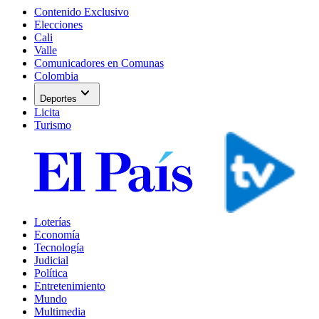
Contenido Exclusivo
Elecciones
Cali
Valle
Comunicadores en Comunas
Colombia
expand_more
Deportes
Licita
Turismo
Loterías
Economía
Tecnología
Judicial
Política
Entretenimiento
Mundo
Multimedia