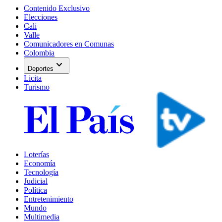
Contenido Exclusivo
Elecciones
Cali
Valle
Comunicadores en Comunas
Colombia
expand_more
Deportes
Licita
Turismo
Loterías
Economía
Tecnología
Judicial
Política
Entretenimiento
Mundo
Multimedia