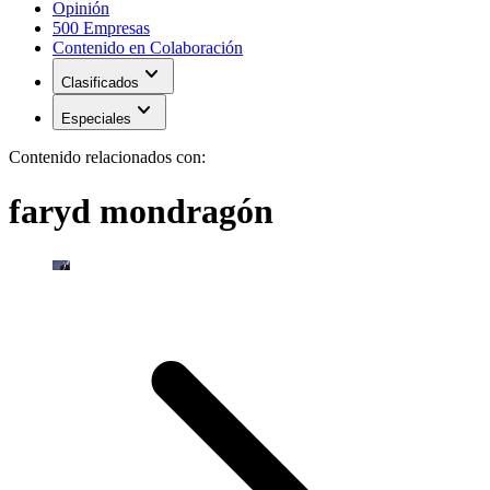
Opinión
500 Empresas
Contenido en Colaboración
expand_more
Clasificados
expand_more
Especiales
Contenido relacionados con:
faryd mondragón