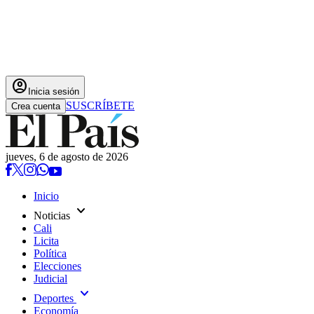
account_circle
Inicia sesión
SUSCRÍBETE
Crea cuenta
jueves, 6 de agosto de 2026
Inicio
expand_more
Noticias
Cali
Licita
Política
Elecciones
Judicial
expand_more
Deportes
Economía