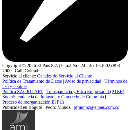
Copyright ©
2026
El País S.A | Cra.2 No .24 - 46 Tel.(602) 898
7000 | Cali, Colombia
Servicio al cliente:
Canales de Servicio al Cliente
Política de Tratamiento de Datos
|
Aviso de privacidad
|
Términos de
uso y cookies
Política SAGRILAFT
|
Transparencia y Ética Empresarial (PTEE)
Superintendencia de Industria y Comercio de Colombia
|
Proceso de reorganización El País
Publicidad en Bogotá - Pedro Muñoz |
pfmunoz@elpais.com.co