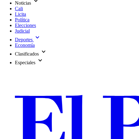
expand_more
Noticias
Cali
Licita
Política
Elecciones
Judicial
expand_more
Deportes
Economía
expand_more
Clasificados
expand_more
Especiales