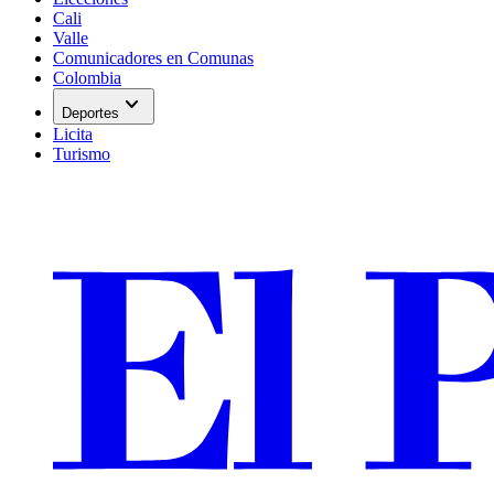
Cali
Valle
Comunicadores en Comunas
Colombia
expand_more
Deportes
Licita
Turismo