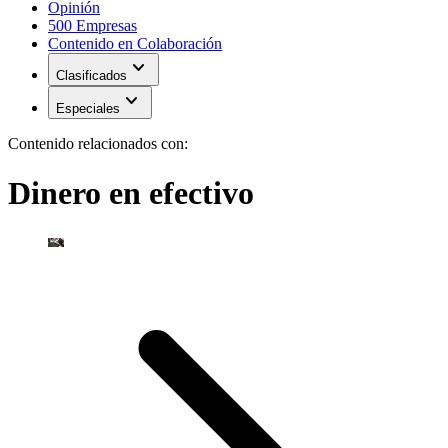
Opinión
500 Empresas
Contenido en Colaboración
expand_more
Clasificados
expand_more
Especiales
Contenido relacionados con:
Dinero en efectivo