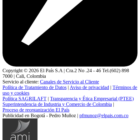
Copyright ©
2026
El País S.A | Cra.2 No .24 - 46 Tel.(602) 898
7000 | Cali, Colombia
Servicio al cliente:
Canales de Servicio al Cliente
Política de Tratamiento de Datos
|
Aviso de privacidad
|
Términos de
uso y cookies
Política SAGRILAFT
|
Transparencia y Ética Empresarial (PTEE)
Superintendencia de Industria y Comercio de Colombia
|
Proceso de reorganización El País
Publicidad en Bogotá - Pedro Muñoz |
pfmunoz@elpais.com.co