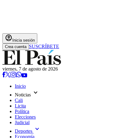
account_circle
Inicia sesión
SUSCRÍBETE
Crea cuenta
viernes, 7 de agosto de 2026
Inicio
expand_more
Noticias
Cali
Licita
Política
Elecciones
Judicial
expand_more
Deportes
Economía