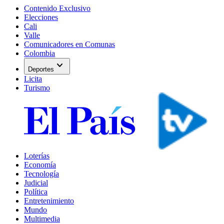
Contenido Exclusivo
Elecciones
Cali
Valle
Comunicadores en Comunas
Colombia
expand_more
Deportes
Licita
Turismo
Loterías
Economía
Tecnología
Judicial
Política
Entretenimiento
Mundo
Multimedia