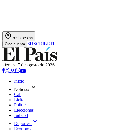
account_circle
Inicia sesión
SUSCRÍBETE
Crea cuenta
viernes, 7 de agosto de 2026
Inicio
expand_more
Noticias
Cali
Licita
Política
Elecciones
Judicial
expand_more
Deportes
Economía