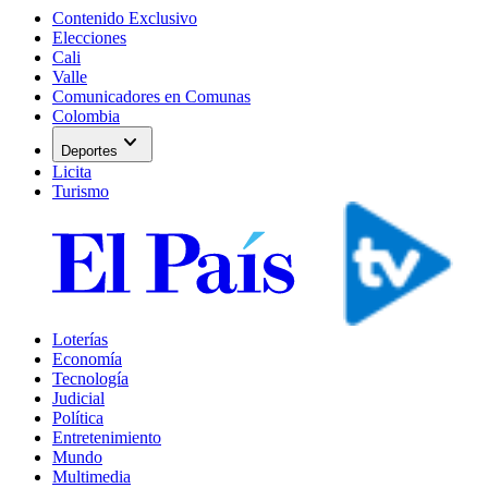
Contenido Exclusivo
Elecciones
Cali
Valle
Comunicadores en Comunas
Colombia
expand_more
Deportes
Licita
Turismo
Loterías
Economía
Tecnología
Judicial
Política
Entretenimiento
Mundo
Multimedia