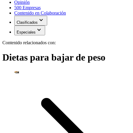
Opinión
500 Empresas
Contenido en Colaboración
expand_more
Clasificados
expand_more
Especiales
Contenido relacionados con:
Dietas para bajar de peso