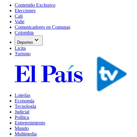
Contenido Exclusivo
Elecciones
Cali
Valle
Comunicadores en Comunas
Colombia
expand_more
Deportes
Licita
Turismo
Loterías
Economía
Tecnología
Judicial
Política
Entretenimiento
Mundo
Multimedia