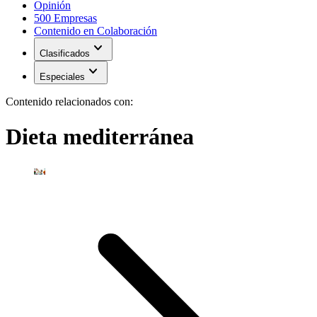
Opinión
500 Empresas
Contenido en Colaboración
expand_more
Clasificados
expand_more
Especiales
Contenido relacionados con:
Dieta mediterránea