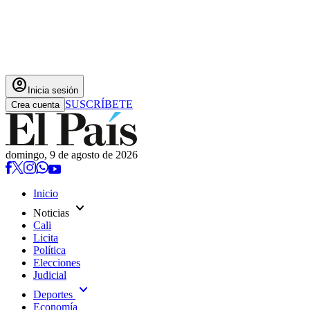
account_circle
Inicia sesión
SUSCRÍBETE
Crea cuenta
domingo, 9 de agosto de 2026
Inicio
expand_more
Noticias
Cali
Licita
Política
Elecciones
Judicial
expand_more
Deportes
Economía