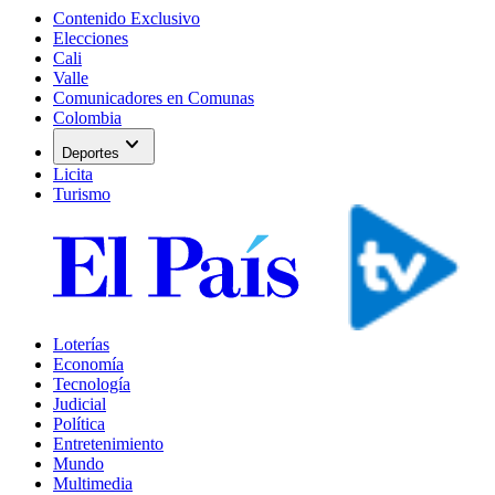
Contenido Exclusivo
Elecciones
Cali
Valle
Comunicadores en Comunas
Colombia
expand_more
Deportes
Licita
Turismo
Loterías
Economía
Tecnología
Judicial
Política
Entretenimiento
Mundo
Multimedia