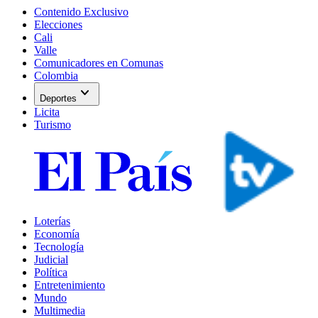
Contenido Exclusivo
Elecciones
Cali
Valle
Comunicadores en Comunas
Colombia
expand_more
Deportes
Licita
Turismo
Loterías
Economía
Tecnología
Judicial
Política
Entretenimiento
Mundo
Multimedia