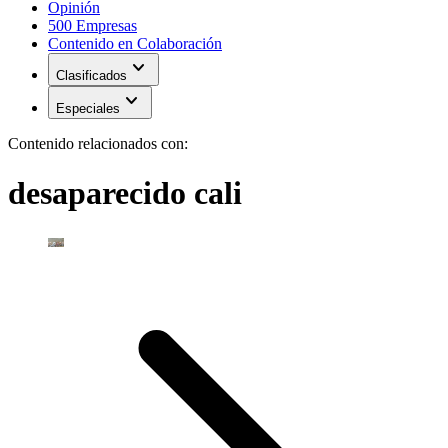
Opinión
500 Empresas
Contenido en Colaboración
expand_more
Clasificados
expand_more
Especiales
Contenido relacionados con:
desaparecido cali