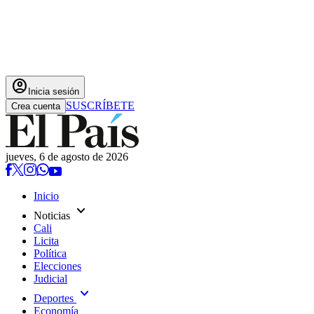
account_circle
Inicia sesión
SUSCRÍBETE
Crea cuenta
jueves, 6 de agosto de 2026
Inicio
expand_more
Noticias
Cali
Licita
Política
Elecciones
Judicial
expand_more
Deportes
Economía