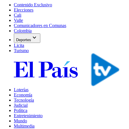
Contenido Exclusivo
Elecciones
Cali
Valle
Comunicadores en Comunas
Colombia
expand_more
Deportes
Licita
Turismo
Loterías
Economía
Tecnología
Judicial
Política
Entretenimiento
Mundo
Multimedia