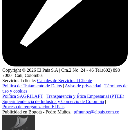
Copyright ©
2026
El País S.A | Cra.2 No .24 - 46 Tel.(602) 898
7000 | Cali, Colombia
Servicio al cliente:
Canales de Servicio al Cliente
Política de Tratamiento de Datos
|
Aviso de privacidad
|
Términos de
uso y cookies
Política SAGRILAFT
|
Transparencia y Ética Empresarial (PTEE)
Superintendencia de Industria y Comercio de Colombia
|
Proceso de reorganización El País
Publicidad en Bogotá - Pedro Muñoz |
pfmunoz@elpais.com.co