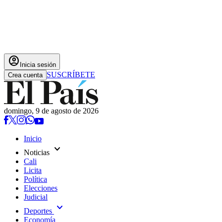
account_circle
Inicia sesión
SUSCRÍBETE
Crea cuenta
domingo, 9 de agosto de 2026
Inicio
expand_more
Noticias
Cali
Licita
Política
Elecciones
Judicial
expand_more
Deportes
Economía