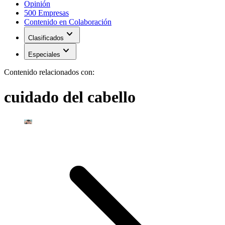
Opinión
500 Empresas
Contenido en Colaboración
expand_more
Clasificados
expand_more
Especiales
Contenido relacionados con:
cuidado del cabello