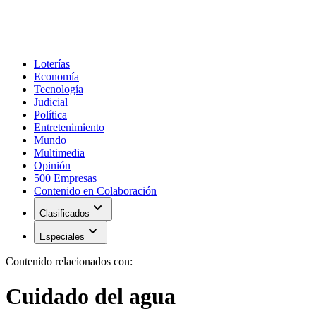
Loterías
Economía
Tecnología
Judicial
Política
Entretenimiento
Mundo
Multimedia
Opinión
500 Empresas
Contenido en Colaboración
expand_more
Clasificados
expand_more
Especiales
Contenido relacionados con:
Cuidado del agua