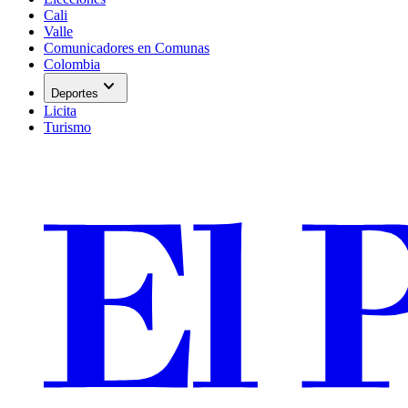
Cali
Valle
Comunicadores en Comunas
Colombia
expand_more
Deportes
Licita
Turismo