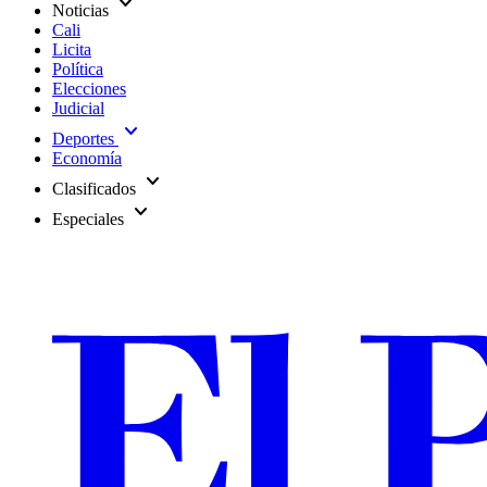
expand_more
Noticias
Cali
Licita
Política
Elecciones
Judicial
expand_more
Deportes
Economía
expand_more
Clasificados
expand_more
Especiales