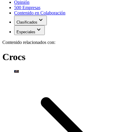
Opinión
500 Empresas
Contenido en Colaboración
expand_more
Clasificados
expand_more
Especiales
Contenido relacionados con:
Crocs