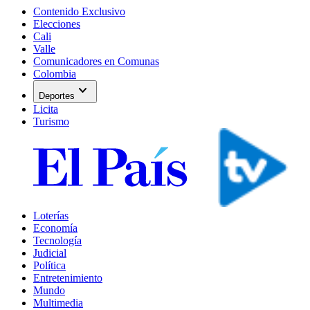
Contenido Exclusivo
Elecciones
Cali
Valle
Comunicadores en Comunas
Colombia
expand_more
Deportes
Licita
Turismo
Loterías
Economía
Tecnología
Judicial
Política
Entretenimiento
Mundo
Multimedia