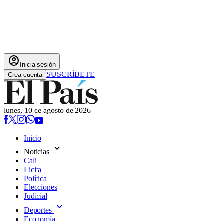
account_circle
Inicia sesión
SUSCRÍBETE
Crea cuenta
lunes, 10 de agosto de 2026
Inicio
expand_more
Noticias
Cali
Licita
Política
Elecciones
Judicial
expand_more
Deportes
Economía