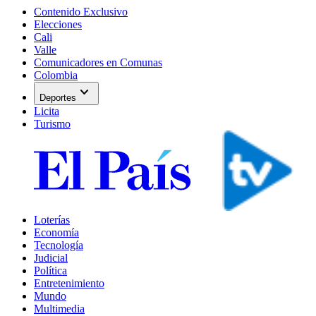
Contenido Exclusivo
Elecciones
Cali
Valle
Comunicadores en Comunas
Colombia
expand_more
Deportes
Licita
Turismo
Loterías
Economía
Tecnología
Judicial
Política
Entretenimiento
Mundo
Multimedia