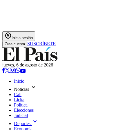
account_circle
Inicia sesión
SUSCRÍBETE
Crea cuenta
jueves, 6 de agosto de 2026
Inicio
expand_more
Noticias
Cali
Licita
Política
Elecciones
Judicial
expand_more
Deportes
Economía