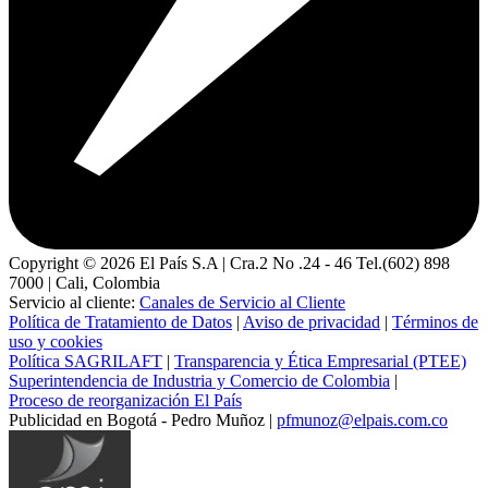
Copyright ©
2026
El País S.A | Cra.2 No .24 - 46 Tel.(602) 898
7000 | Cali, Colombia
Servicio al cliente:
Canales de Servicio al Cliente
Política de Tratamiento de Datos
|
Aviso de privacidad
|
Términos de
uso y cookies
Política SAGRILAFT
|
Transparencia y Ética Empresarial (PTEE)
Superintendencia de Industria y Comercio de Colombia
|
Proceso de reorganización El País
Publicidad en Bogotá - Pedro Muñoz |
pfmunoz@elpais.com.co