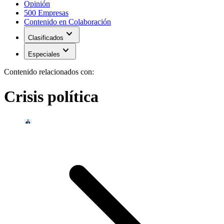
Opinión
500 Empresas
Contenido en Colaboración
expand_more
Clasificados
expand_more
Especiales
Contenido relacionados con:
Crisis política