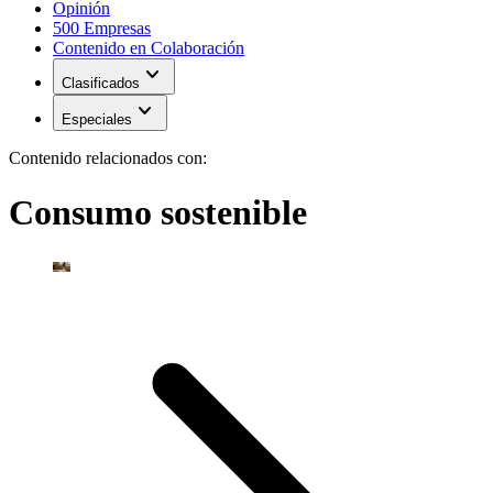
Opinión
500 Empresas
Contenido en Colaboración
expand_more
Clasificados
expand_more
Especiales
Contenido relacionados con:
Consumo sostenible