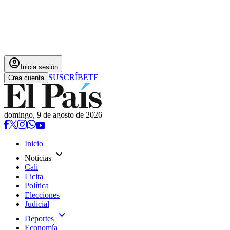
account_circle
Inicia sesión
SUSCRÍBETE
Crea cuenta
domingo, 9 de agosto de 2026
Inicio
expand_more
Noticias
Cali
Licita
Política
Elecciones
Judicial
expand_more
Deportes
Economía