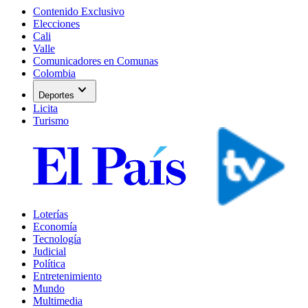
Contenido Exclusivo
Elecciones
Cali
Valle
Comunicadores en Comunas
Colombia
expand_more
Deportes
Licita
Turismo
Loterías
Economía
Tecnología
Judicial
Política
Entretenimiento
Mundo
Multimedia