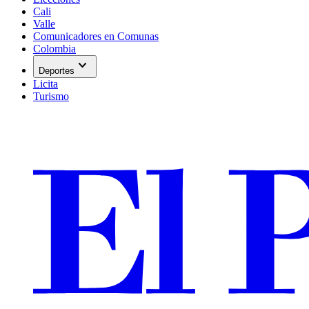
Cali
Valle
Comunicadores en Comunas
Colombia
expand_more
Deportes
Licita
Turismo