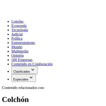
Loterías
Economía
Tecnología
Judicial
Política
Entretenimiento
Mundo
Multimedia
Opinión
500 Empresas
Contenido en Colaboración
expand_more
Clasificados
expand_more
Especiales
Contenido relacionados con:
Colchón