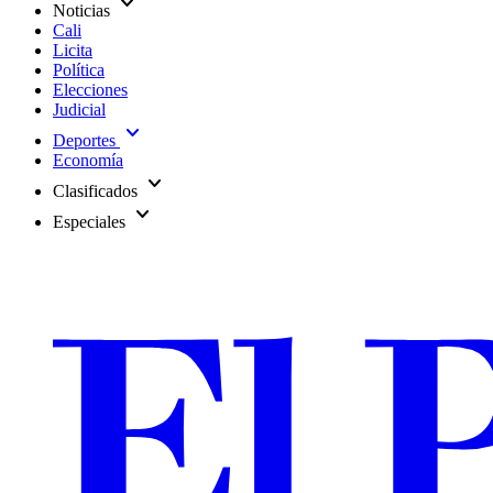
expand_more
Noticias
Cali
Licita
Política
Elecciones
Judicial
expand_more
Deportes
Economía
expand_more
Clasificados
expand_more
Especiales