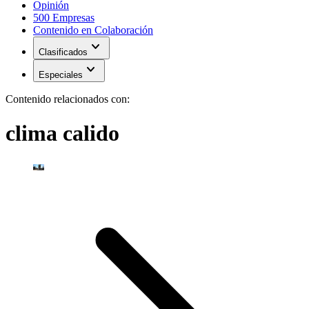
Opinión
500 Empresas
Contenido en Colaboración
expand_more
Clasificados
expand_more
Especiales
Contenido relacionados con:
clima calido