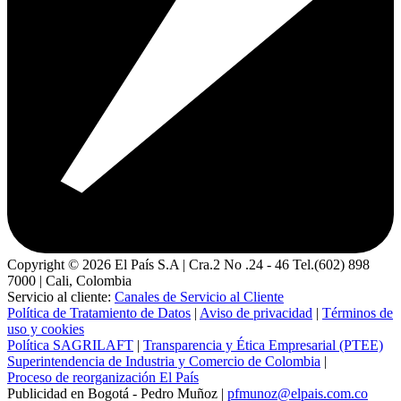
Copyright ©
2026
El País S.A | Cra.2 No .24 - 46 Tel.(602) 898
7000 | Cali, Colombia
Servicio al cliente:
Canales de Servicio al Cliente
Política de Tratamiento de Datos
|
Aviso de privacidad
|
Términos de
uso y cookies
Política SAGRILAFT
|
Transparencia y Ética Empresarial (PTEE)
Superintendencia de Industria y Comercio de Colombia
|
Proceso de reorganización El País
Publicidad en Bogotá - Pedro Muñoz |
pfmunoz@elpais.com.co