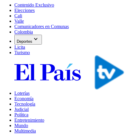
Contenido Exclusivo
Elecciones
Cali
Valle
Comunicadores en Comunas
Colombia
expand_more
Deportes
Licita
Turismo
Loterías
Economía
Tecnología
Judicial
Política
Entretenimiento
Mundo
Multimedia