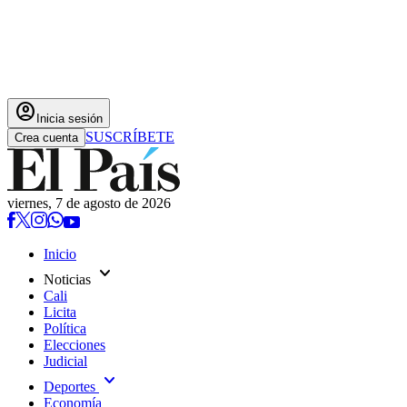
account_circle
Inicia sesión
SUSCRÍBETE
Crea cuenta
viernes, 7 de agosto de 2026
Inicio
expand_more
Noticias
Cali
Licita
Política
Elecciones
Judicial
expand_more
Deportes
Economía