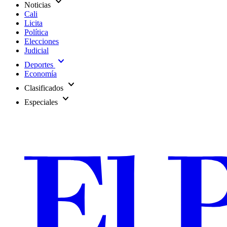
expand_more
Noticias
Cali
Licita
Política
Elecciones
Judicial
expand_more
Deportes
Economía
expand_more
Clasificados
expand_more
Especiales