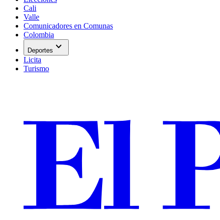
Cali
Valle
Comunicadores en Comunas
Colombia
expand_more
Deportes
Licita
Turismo