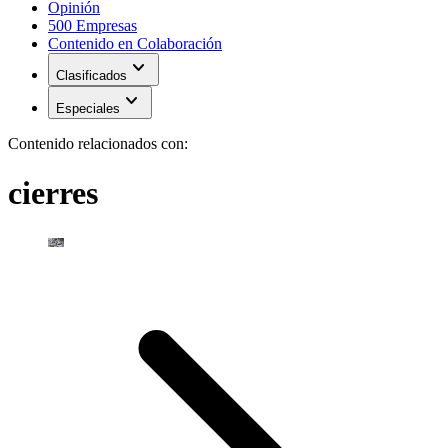
Opinión
500 Empresas
Contenido en Colaboración
expand_more
Clasificados
expand_more
Especiales
Contenido relacionados con:
cierres