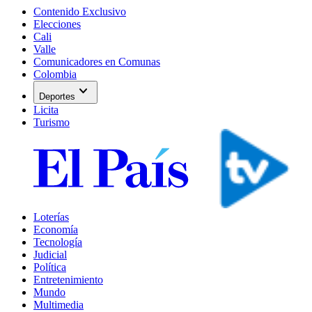
Contenido Exclusivo
Elecciones
Cali
Valle
Comunicadores en Comunas
Colombia
expand_more
Deportes
Licita
Turismo
Loterías
Economía
Tecnología
Judicial
Política
Entretenimiento
Mundo
Multimedia