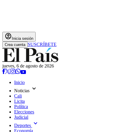
account_circle
Inicia sesión
SUSCRÍBETE
Crea cuenta
jueves, 6 de agosto de 2026
Inicio
expand_more
Noticias
Cali
Licita
Política
Elecciones
Judicial
expand_more
Deportes
Economía