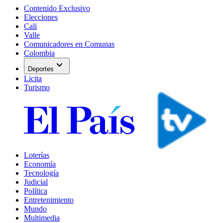
Contenido Exclusivo
Elecciones
Cali
Valle
Comunicadores en Comunas
Colombia
expand_more
Deportes
Licita
Turismo
Loterías
Economía
Tecnología
Judicial
Política
Entretenimiento
Mundo
Multimedia