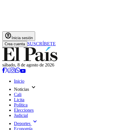
account_circle
Inicia sesión
SUSCRÍBETE
Crea cuenta
sábado, 8 de agosto de 2026
Inicio
expand_more
Noticias
Cali
Licita
Política
Elecciones
Judicial
expand_more
Deportes
Economía