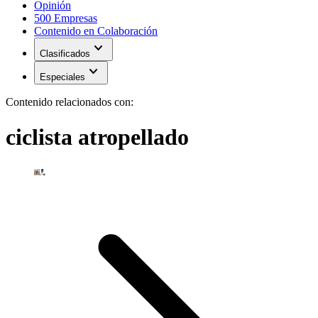
Opinión
500 Empresas
Contenido en Colaboración
expand_more
Clasificados
expand_more
Especiales
Contenido relacionados con:
ciclista atropellado