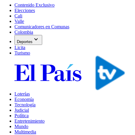
Contenido Exclusivo
Elecciones
Cali
Valle
Comunicadores en Comunas
Colombia
expand_more
Deportes
Licita
Turismo
Loterías
Economía
Tecnología
Judicial
Política
Entretenimiento
Mundo
Multimedia