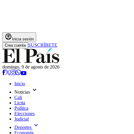
account_circle
Inicia sesión
SUSCRÍBETE
Crea cuenta
domingo, 9 de agosto de 2026
Inicio
expand_more
Noticias
Cali
Licita
Política
Elecciones
Judicial
expand_more
Deportes
Economía