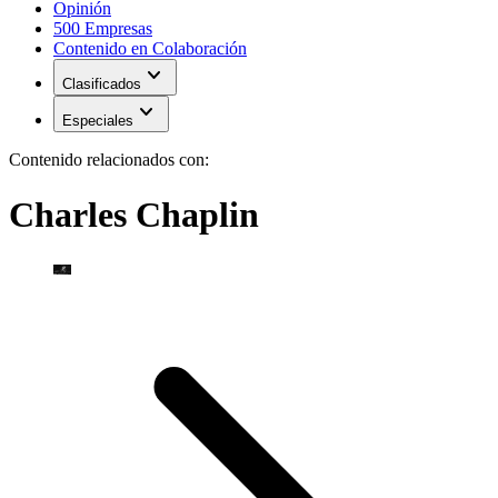
Opinión
500 Empresas
Contenido en Colaboración
expand_more
Clasificados
expand_more
Especiales
Contenido relacionados con:
Charles Chaplin