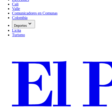
Cali
Valle
Comunicadores en Comunas
Colombia
expand_more
Deportes
Licita
Turismo