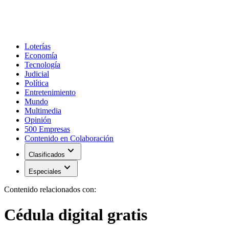
Loterías
Economía
Tecnología
Judicial
Política
Entretenimiento
Mundo
Multimedia
Opinión
500 Empresas
Contenido en Colaboración
expand_more
Clasificados
expand_more
Especiales
Contenido relacionados con:
Cédula digital gratis