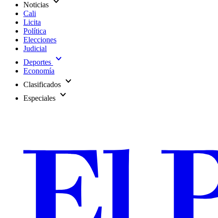
expand_more
Noticias
Cali
Licita
Política
Elecciones
Judicial
expand_more
Deportes
Economía
expand_more
Clasificados
expand_more
Especiales