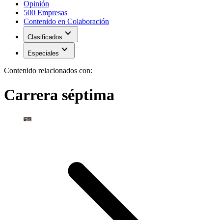
Opinión
500 Empresas
Contenido en Colaboración
expand_more
Clasificados
expand_more
Especiales
Contenido relacionados con:
Carrera séptima