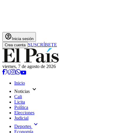
account_circle
Inicia sesión
SUSCRÍBETE
Crea cuenta
viernes, 7 de agosto de 2026
Inicio
expand_more
Noticias
Cali
Licita
Política
Elecciones
Judicial
expand_more
Deportes
Economía