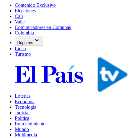
Contenido Exclusivo
Elecciones
Cali
Valle
Comunicadores en Comunas
Colombia
expand_more
Deportes
Licita
Turismo
Loterías
Economía
Tecnología
Judicial
Política
Entretenimiento
Mundo
Multimedia